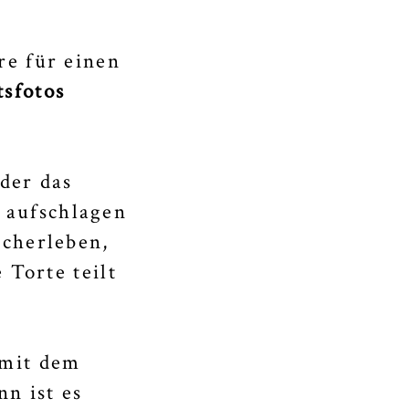
re für einen
tsfotos
der das
 aufschlagen
acherleben,
 Torte teilt
 mit dem
n ist es