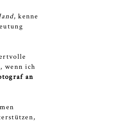
land
, kenne
deutung
ertvolle
, wenn ich
otograf an
timen
erstützen,