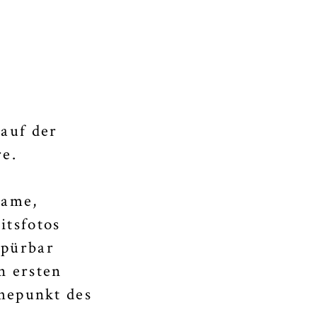
auf der
re.
same,
itsfotos
spürbar
n ersten
öhepunkt des